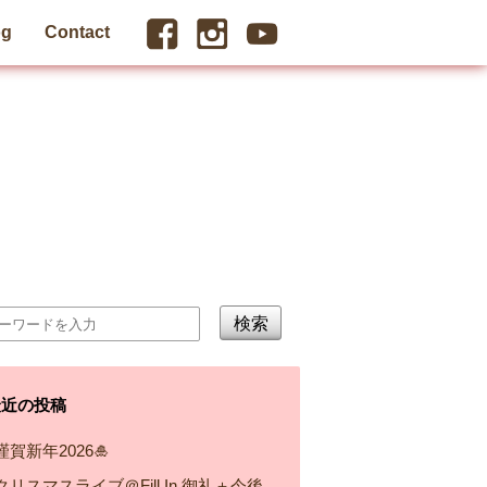
og
Contact
検索
最近の投稿
謹賀新年2026🎍
クリスマスライブ＠Fill In 御礼＋今後