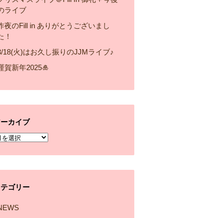
のライブ
昨夜のFill in ありがとうございまし
た！
3/18(火)はお久し振りのJJMライブ♪
謹賀新年2025🎍
アーカイブ
ア
ー
カ
イ
カテゴリー
ブ
NEWS