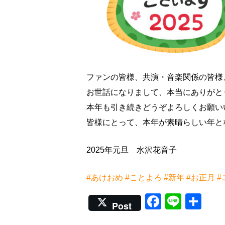
ファンの皆様、共演・音楽関係の皆様
お世話になりまして、本当にありがと
本年も引き続きどうぞよろしくお願いい
皆様にとって、本年が素晴らしい年と
2025年元旦 水沢花音子
#あけおめ
#ことよろ
#新年
#お正月
#
Faceboo
Line
共
Post
有