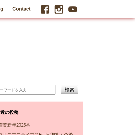
og
Contact
検索
最近の投稿
謹賀新年2026🎍
クリスマスライブ＠Fill In 御礼＋今後