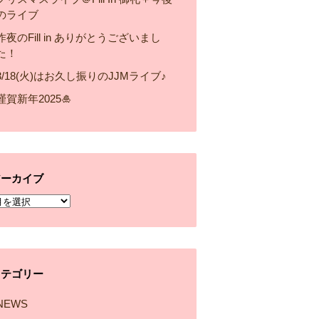
のライブ
昨夜のFill in ありがとうございまし
た！
3/18(火)はお久し振りのJJMライブ♪
謹賀新年2025🎍
アーカイブ
ア
ー
カ
イ
カテゴリー
ブ
NEWS