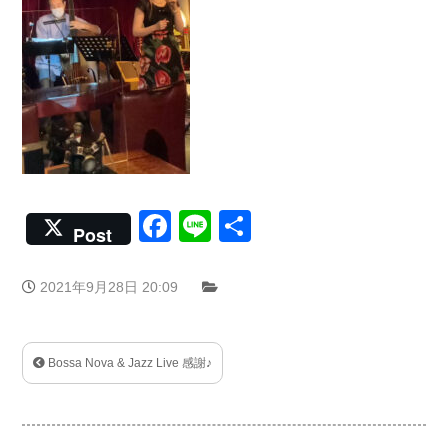
Facebook
Line
共
Post
有
2021年9月28日 20:09
Bossa Nova & Jazz Live 感謝♪