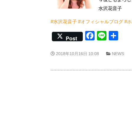
水沢花音子
#水沢花音子
#オフィシャルブログ
#
Faceboo
Line
共
Post
有
2018年10月16日 10:08
NEWS