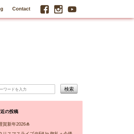
og
Contact
検索
最近の投稿
謹賀新年2026🎍
クリスマスライブ＠Fill In 御礼＋今後