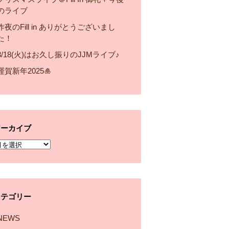
のライブ
昨夜のFill in ありがとうございまし
た！
3/18(火)はお久し振りのJJMライブ♪
謹賀新年2025🎍
アーカイブ
ア
ー
カ
イ
カテゴリー
ブ
NEWS