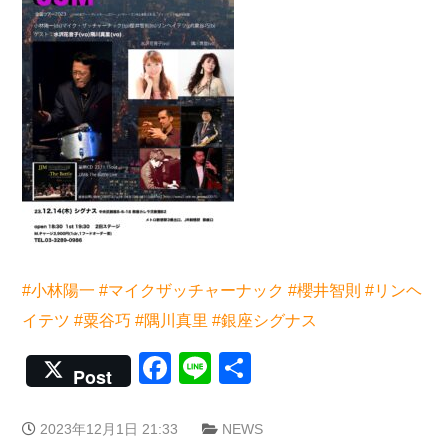
#小林陽一
#マイクザッチャーナック
#櫻井智則
#リンヘ
イテツ
#粟谷巧
#隅川真里
#銀座シグナス
Facebook
Line
共
Post
有
2023年12月1日 21:33
NEWS