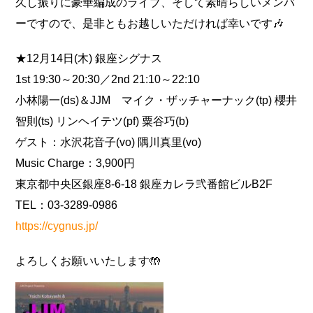
久し振りに豪華編成のライブ、そして素晴らしいメンバ
ーですので、是非ともお越しいただければ幸いです🎶
★12月14日(木) 銀座シグナス
1st 19:30～20:30／2nd 21:10～22:10
小林陽一(ds)＆JJM マイク・ザッチャーナック(tp) 櫻井
智則(ts) リンヘイテツ(pf) 粟谷巧(b)
ゲスト：水沢花音子(vo) 隅川真里(vo)
Music Charge：3,900円
東京都中央区銀座8-6-18 銀座カレラ弐番館ビルB2F
TEL：03-3289-0986
https://cygnus.jp/
よろしくお願いいたします🤲